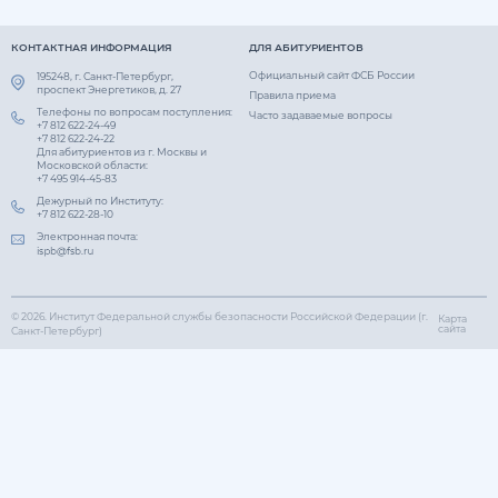
КОНТАКТНАЯ ИНФОРМАЦИЯ
ДЛЯ АБИТУРИЕНТОВ
Официальный сайт ФСБ России
195248, г. Санкт-Петербург,
проспект Энергетиков, д. 27
Правила приема
Телефоны по вопросам поступления:
Часто задаваемые вопросы
+7 812 622-24-49
+7 812 622-24-22
Для абитуриентов из г. Москвы и
Московской области:
+7 495 914-45-83
Дежурный по Институту:
+7 812 622-28-10
Электронная почта:
© 2026.
Институт Федеральной службы безопасности Российской Федерации (г.
Карта
сайта
Санкт-Петербург)